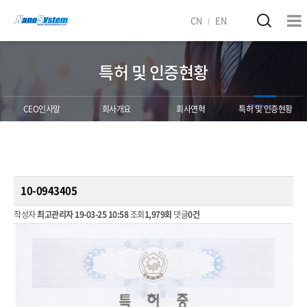
CN
EN
특허 및 인증현황
CEO인사말
회사개요
회사연혁
특허 및 인증현황
10-0943405
작성자
최고관리자
19-03-25 10:58
조회
1,979회
댓글
0건