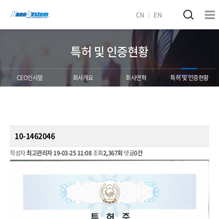
CN
EN
특허 및 인증현황
CEO인사말
회사개요
회사연혁
특허 및 인증현황
10-1462046
작성자
최고관리자
19-03-25 11:08
조회
2,367회
댓글
0건